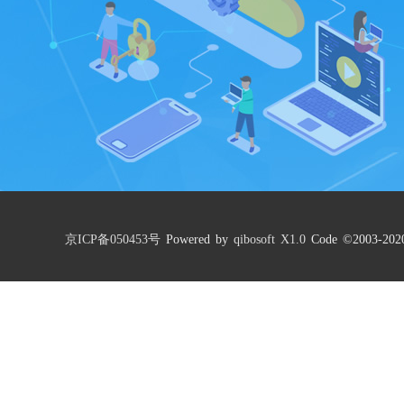
京ICP备050453号
Powered by
qibosoft X1.0
Code ©2003-202